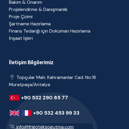
Bakım & Onarım
Projelendirme & Danışmanlık
Proje Çizimi
Şartname Hazırlama
Finans Tedariği için Doküman Hazırlama
İnşaat İşleri
İletişim Bilgilerimiz
Topçular Mah. Kahramanlar Cad. No:18
Muratpaşa/Antalya
+90 532 290 85 77
+90 532 453 99 33
info@frigoteksogutma.com