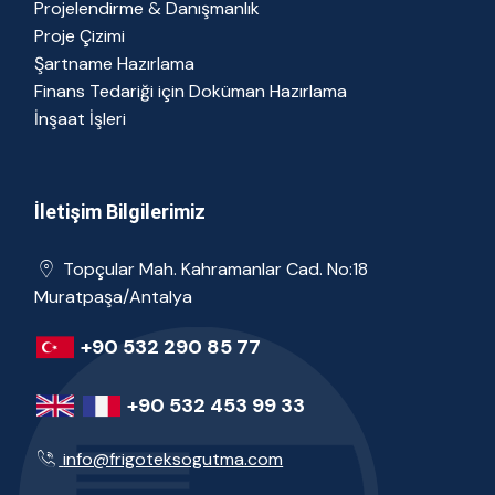
Projelendirme & Danışmanlık
Proje Çizimi
Şartname Hazırlama
Finans Tedariği için Doküman Hazırlama
İnşaat İşleri
İletişim Bilgilerimiz
Topçular Mah. Kahramanlar Cad. No:18
Muratpaşa/Antalya
+90 532 290 85 77
+90 532 453 99 33
info@frigoteksogutma.com