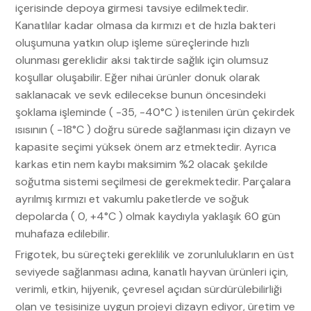
içerisinde depoya girmesi tavsiye edilmektedir.
Kanatlılar kadar olmasa da kırmızı et de hızla bakteri
oluşumuna yatkın olup işleme süreçlerinde hızlı
olunması gereklidir aksi taktirde sağlık için olumsuz
koşullar oluşabilir. Eğer nihai ürünler donuk olarak
saklanacak ve sevk edilecekse bunun öncesindeki
şoklama işleminde ( -35, -40°C ) istenilen ürün çekirdek
ısısının ( -18°C ) doğru sürede sağlanması için dizayn ve
kapasite seçimi yüksek önem arz etmektedir. Ayrıca
karkas etin nem kaybı maksimim %2 olacak şekilde
soğutma sistemi seçilmesi de gerekmektedir. Parçalara
ayrılmış kırmızı et vakumlu paketlerde ve soğuk
depolarda ( 0, +4°C ) olmak kaydıyla yaklaşık 60 gün
muhafaza edilebilir.
Frigotek, bu süreçteki gereklilik ve zorunlulukların en üst
seviyede sağlanması adına, kanatlı hayvan ürünleri için,
verimli, etkin, hijyenik, çevresel açıdan sürdürülebilirliği
olan ve tesisinize uygun projeyi dizayn ediyor, üretim ve