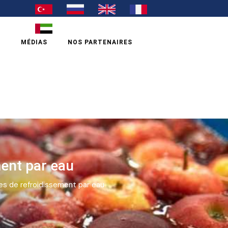
S
MÉDIAS
NOS PARTENAIRES
ment par eau
es de refroidissement par eau