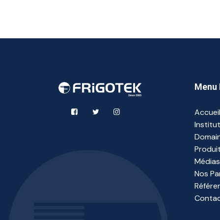
Menu 
Accuei
Institu
Domain
Produi
Médias
Nos Pa
Référe
Conta