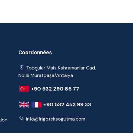
Coordonnées
Topçular Mah. Kahramanlar Cad.
No:18 Muratpaşa/Antalya
+90 532 290 85 77
+90 532 453 99 33
info@frigoteksogutma.com
tion