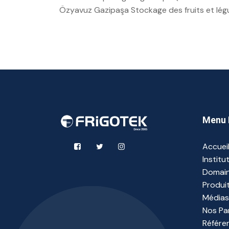
Özyavuz Gazipaşa Stockage des fruits et lé
Menu 
Accuei
Institu
Domain
Produi
Médias
Nos Pa
Référe